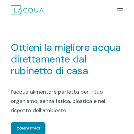
LACQUA – OSMOSI
Ottieni la migliore acqua
COS’È?
direttamente dal
TECNOLOGIA
PERCHÉ AFFINARE L’ACQUA
rubinetto di casa
ALTRI PRODOTTI LACQUA
l’acqua alimentare perfetta per il tuo
organismo, senza fatica, plastica e nel
ACQUISTA
rispetto dell’ambiente
CONTATTACI