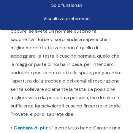
Solo funzionali
questo caso, potreste valutare l’acquisto di
speciali cuscini che permettano al setto nasale e
Visualizza preference
tracheale di assumere una posizione corretta,
oppure, se avete un normale cuscino “a
saponetta”, forse vi sorprenderà sapere che il
miglior modo di utilizzarlo non è quello di
appoggiarci la testa. Il cuscino normale, quello che
la maggior parte di noi ha in casa, per intenderci,
andrebbe posizionato sotto le spalle, per garantire
l’apertura della trachea e dei canali di respirazione,
senza sollevare solamente la testa. La posizione
migliore varia da persona a persona, ma di solito è
sufficiente far scivolare il cuscino fin sotto le spalle.
Provate, e poi ci saprete dire.
•
Cantare di più
: sì, avete letto bene. Cantare una