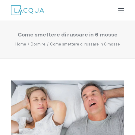
Come smettere di russare in 6 mosse
LACQUA – OSMOSI
Home
Dormire
Come smettere di russare in 6 mosse
COS’È?
TECNOLOGIA
PERCHÉ AFFINARE L’ACQUA
ALTRI PRODOTTI LACQUA
ACQUISTA