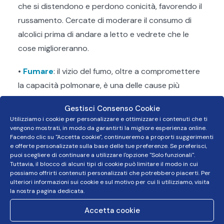
che si distendono e perdono conicità, favorendo il
russamento. Cercate di moderare il consumo di
alcolici prima di andare a letto e vedrete che le
cose miglioreranno.
•
Fumare
: il vizio del fumo, oltre a compromettere
la capacità polmonare, è una delle cause più
frequenti del russamento. Vi consigliamo di limitare
Gestisci Consenso Cookie
il consumo di sigarette, se non addirittura di
Utilizziamo i cookie per personalizzare e ottimizzare i contenuti che ti
smettere di fumare.
vengono mostrati, in modo da garantirti la migliore esperienza online.
Facendo clic su "Accetta cookie", continueremo a proporti suggerimenti
e offerte personalizzate sulla base delle tue preferenze. Se preferisci,
•
Assumi una corretta posizione
: abbiamo già
puoi scegliere di continuare a utilizzare l'opzione "Solo funzionali".
spiegato
IN UN ALTRO ARTICOLO
come sia
Tuttavia, il blocco di alcuni tipi di cookie può limitare il modo in cui
possiamo offrirti contenuti personalizzati che potrebbero piacerti. Per
importante assumere una posizione corretta per
ulteriori informazioni sui cookie e sul motivo per cui li utilizziamo, visita
dormire. Ma anche assumendo una posizione
la nostra pagina dedicata.
consona, come è per esempio quella supina, il
Accetta cookie
problema del russare potrebbe non cessare. In