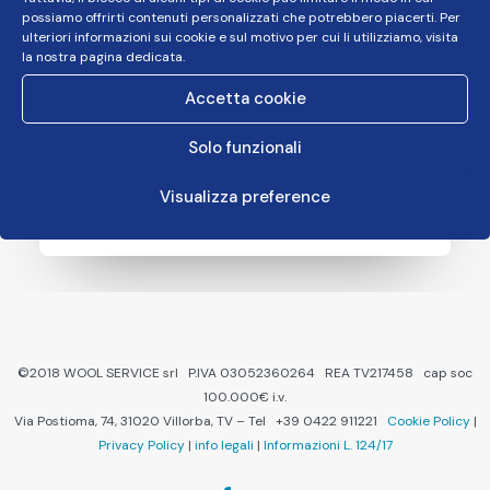
possiamo offrirti contenuti personalizzati che potrebbero piacerti. Per
ulteriori informazioni sui cookie e sul motivo per cui li utilizziamo, visita
la nostra pagina dedicata.
Accetta cookie
Gennaio 10, 2018
I CICLI DEL SONNO: COME
Solo funzionali
FUNZIONIAMO DURANTE IL RIPOSO
Visualizza preference
LEGGERE DI PIÙ
©2018 WOOL SERVICE srl P.IVA 03052360264 REA TV217458 cap soc
100.000€ i.v.
Via Postioma, 74, 31020 Villorba, TV – Tel +39 0422 911221
Cookie Policy
|
Privacy Policy
|
info legali
|
Informazioni L. 124/17