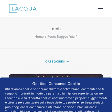
cicli
LACQUA – OSMOSI
Home
Posts Tagged "cicli"
COS’È?
TECNOLOGIA
PERCHÉ AFFINARE L’ACQUA
CATEGORIES
ALTRI PRODOTTI LACQUA
Gestisci Consenso Cookie
ACQUISTA
Utilizziamo i cookie per personalizzare e ottimizzare i contenuti che ti
vengono mostrati, in modo da garantirti la migliore esperienza online.
Facendo clic su "Accetta cookie", continueremo a proporti suggerimenti
e offerte personalizzate sulla base delle tue preferenze. Se preferisci,
puoi scegliere di continuare a utilizzare l'opzione "Solo funzionali".
Tuttavia, il blocco di alcuni tipi di cookie può limitare il modo in cui